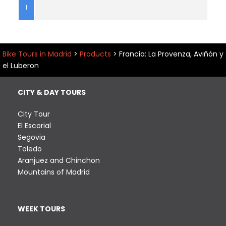
0
l
,
0
0
€
Bike Tours in Madrid
>
Products
>
Francia: La Provenza, Aviñón y
t
el Luberon
h
r
CITY & DAY TOURS
o
u
City Tour
g
El Escorial
h
Segovia
9
Toledo
9
Aranjuez and Chinchon
5
Mountains of Madrid
,
0
0
WEEK TOURS
€