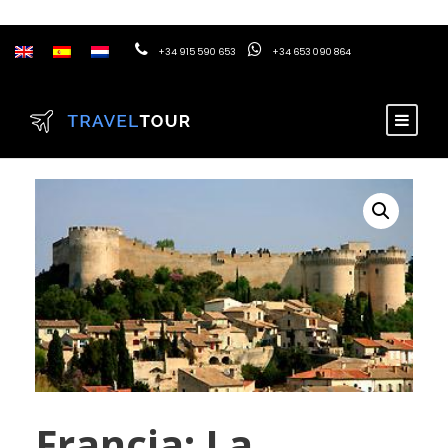
+34 915 590 653
+34 653 090 864
Francia: La