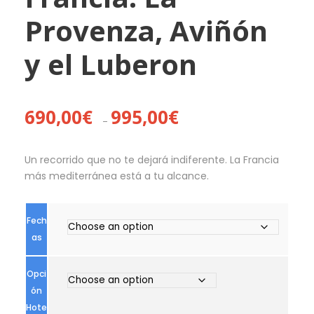
Provenza, Aviñón
y el Luberon
P
690,00
€
995,00
€
–
r
i
c
Un recorrido que no te dejará indiferente. La Francia
e
más mediterránea está a tu alcance.
r
a
Fech
n
as
g
e
:
Opci
6
ón
9
Hote