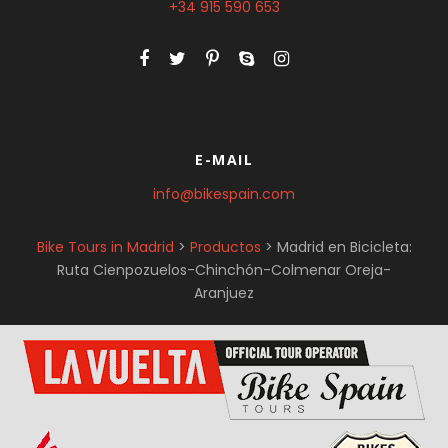
+34 915 590 653
E-MAIL
info@bikespain.com
Bike Tours in Madrid
>
Productos
>
Madrid en Bicicleta:
Ruta Cienpozuelos-Chinchón-Colmenar Oreja-
Aranjuez