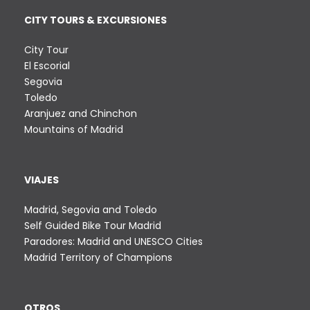
e
CITY TOURS & EXCURSIONES
2
6
City Tour
0
El Escorial
,
Segovia
0
Toledo
0
Aranjuez and Chinchon
€
Mountains of Madrid
h
a
s
t
VIAJES
a
Madrid, Segovia and Toledo
3
Self Guided Bike Tour Madrid
0
Paradores: Madrid and UNESCO Cities
0
Madrid Territory of Champions
,
0
0
€
OTROS