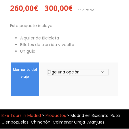
R
260,00
€
300,00
€
-
Inc 21% VAT
a
n
g
Este paquete incluye:
o
Alquiler de Bicicleta
d
Billetes de tren ida y vuelta
e
Un guía
p
r
e
Momento del
c
viaje
i
o
s
:
d
e
Bike Tours in Madrid
>
Productos
>
Madrid en Bicicleta: Ruta
s
Cienpozuelos-Chinchón-Colmenar Oreja-Aranjuez
d