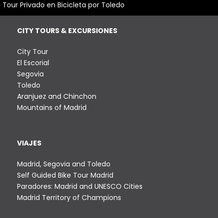
ú
Tour Privado en Bicicleta por Toledo
:
l
t
d
CITY TOURS & EXCURSIONES
i
e
p
City Tour
l
s
El Escorial
e
Segovia
d
s
Toledo
v
e
Aranjuez and Chinchon
a
Mountains of Madrid
3
r
i
4
a
0
VIAJES
n
t
,
Madrid, Segovia and Toledo
e
Self Guided Bike Tour Madrid
0
s
Paradores: Madrid and UNESCO Cities
.
0
Madrid Territory of Champions
L
€
a