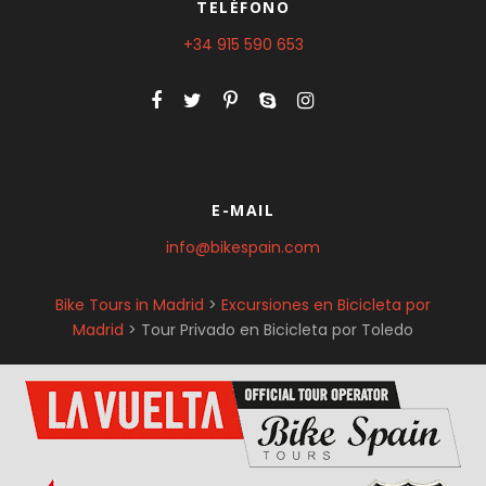
e
TELÉFONO
g
+34 915 590 653
i
r
e
n
l
a
p
E-MAIL
á
info@bikespain.com
g
i
n
Bike Tours in Madrid
>
Excursiones en Bicicleta por
a
Madrid
>
Tour Privado en Bicicleta por Toledo
d
e
p
r
o
d