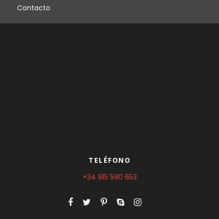
Contacto
a
3
6
5
,
0
0
€
TELÉFONO
+34 915 590 653