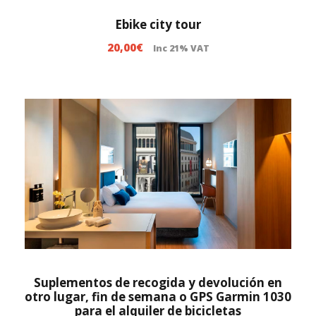
t
s
a
Ebike city tour
:
2
20,00
€
Inc 21% VAT
d
5
e
0
s
,
d
0
e
0
3
€
0
,
0
0
€
h
a
Suplementos de recogida y devolución en
s
otro lugar, fin de semana o GPS Garmin 1030
t
para el alquiler de bicicletas