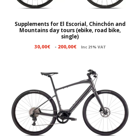
s
o
t
s
a
:
Supplements for El Escorial, Chinchón and
Mountains day tours (ebike, road bike,
3
d
single)
6
e
5
R
30,00
€
-
200,00
€
s
Inc 21% VAT
,
a
d
0
n
e
0
g
3
€
o
5
d
,
e
0
p
0
r
€
e
h
c
a
i
s
o