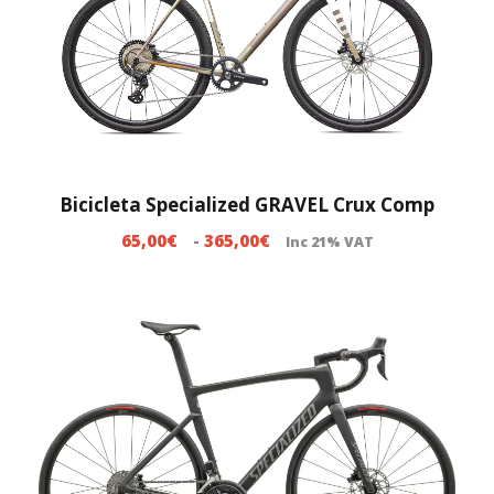
Bicicleta Specialized GRAVEL Crux Comp
R
65,00
€
-
365,00
€
Inc 21% VAT
a
n
g
o
d
e
p
r
e