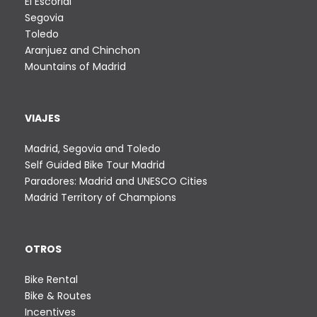
El Escorial
s
o
Segovia
t
s
Toledo
a
Aranjuez and Chinchon
:
4
Mountains of Madrid
d
0
e
0
s
VIAJES
,
d
0
e
Madrid, Segovia and Toledo
0
5
Self Guided Bike Tour Madrid
€
5
Paradores: Madrid and UNESCO Cities
,
Madrid Territory of Champions
0
0
€
OTROS
h
Bike Rental
a
Bike & Routes
s
Incentives
t