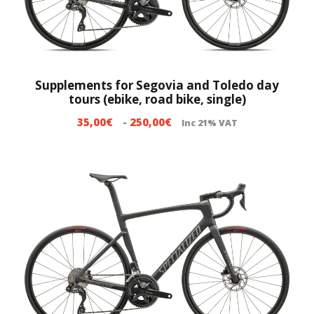
c
i
o
s
:
Supplements for Segovia and Toledo day
tours (ebike, road bike, single)
d
e
R
35,00
€
-
250,00
€
Inc 21% VAT
s
a
d
n
e
g
6
o
5
d
,
e
0
p
0
r
€
e
h
c
a
i