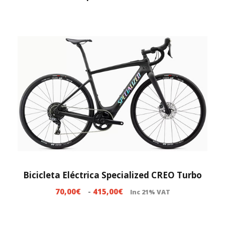
0
0
€
Bicicleta Eléctrica Specialized CREO Turbo
R
70,00
€
-
415,00
€
Inc 21% VAT
a
n