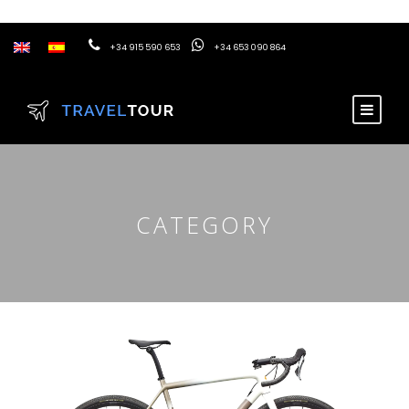
+34 915 590 653
+34 653 090 864
CATEGORY